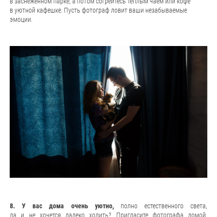
в заснеженном парке, а потом согрейтесь теплым чаем или кофе
в уютной кафешке. Пусть фотограф ловит ваши незабываемые
эмоции.
8. У вас дома очень уютно,
полно естественного света,
да и не хочется далеко ходить?
Пригласите фотографа домой,