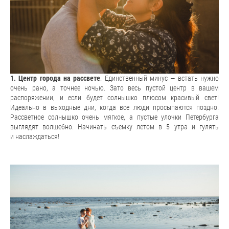
1. Центр города на рассвете
. Единственный минус — встать нужно
очень рано, а точнее ночью. Зато весь пустой центр в вашем
распоряжении, и если будет солнышко плюсом красивый свет!
Идеально в выходные дни, когда все люди просыпаются поздно.
Рассветное солнышко очень мягкое, а пустые улочки Петербурга
выглядят волшебно. Начинать съемку летом в 5 утра и гулять
и наслаждаться!